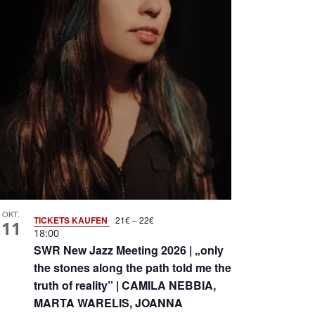
OKT.
TICKETS KAUFEN
21€ – 22€
11
18:00
SWR New Jazz Meeting 2026 | „only
the stones along the path told me the
truth of reality” | CAMILA NEBBIA,
MARTA WARELIS, JOANNA