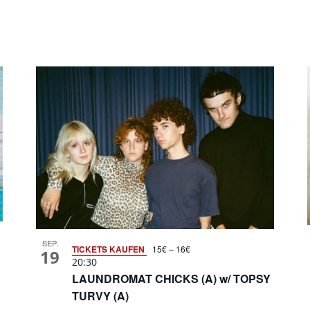
SEP.
TICKETS KAUFEN
15€ – 16€
19
20:30
LAUNDROMAT CHICKS (A) w/ TOPSY
TURVY (A)