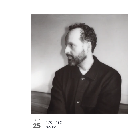
SEP.
17€ – 18€
25
20:30