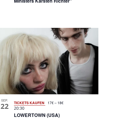
Ministers Karsten Richter“
SEP.
TICKETS KAUFEN
17€ – 18€
22
20:30
LOWERTOWN (USA)