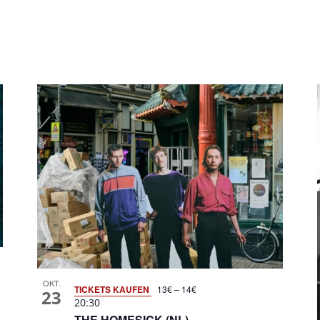
OKT.
TICKETS KAUFEN
13€ – 14€
23
20:30
THE HOMESICK (NL)