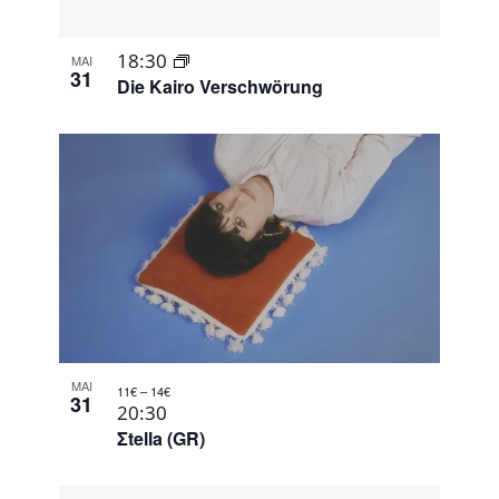
18:30
MAI
31
Die Kairo Verschwörung
MAI
11€ – 14€
31
20:30
Σtella (GR)