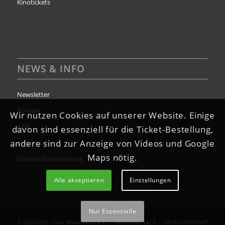
Kinotickets
NEWS & INFO
Newsletter
Kontakt
Wir nutzen Cookies auf unserer Website. Einige
AGB
davon sind essenziell für die Ticket-Bestellung,
andere sind zur Anzeige von Videos und Google
Impressum
Maps nötig.
Datenschutzerklärung
Alle akzeptieren
Einstellungen
Nur Essenzielle
© Copyright:
Club Manufaktur e.V.
| Hammerschlag 8 | 73614 Schorndorf