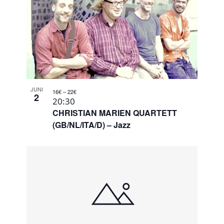
JUNI
16€ – 22€
2
20:30
CHRISTIAN MARIEN QUARTETT
(GB/NL/ITA/D) – Jazz