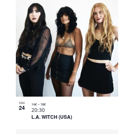
MAI
14€ – 18€
24
20:30
L.A. WITCH (USA)