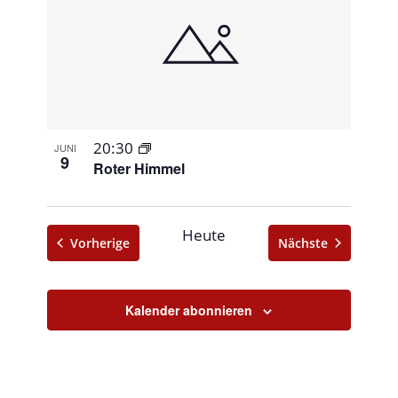
20:30
JUNI
9
Roter Himmel
Heute
Veranstaltungen
Veranstalt
Vorherige
Nächste
Kalender abonnieren