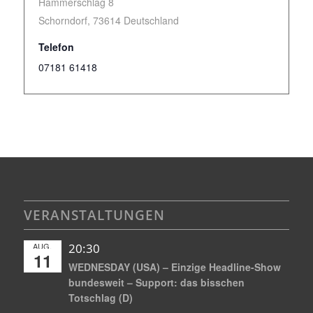
Hammerschlag 8
Schorndorf
,
73614
Deutschland
Telefon
07181 61418
VERANSTALTUNGEN
AUG.
20:30
11
WEDNESDAY (USA) – Einzige Headline-Show
bundesweit – Support: das bisschen
Totschlag (D)