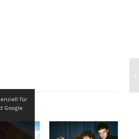
Ta
– 
enziell für
n
nd Google