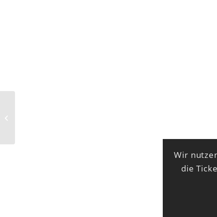
Christiane Rösinger
Wir nutzen
die Tick