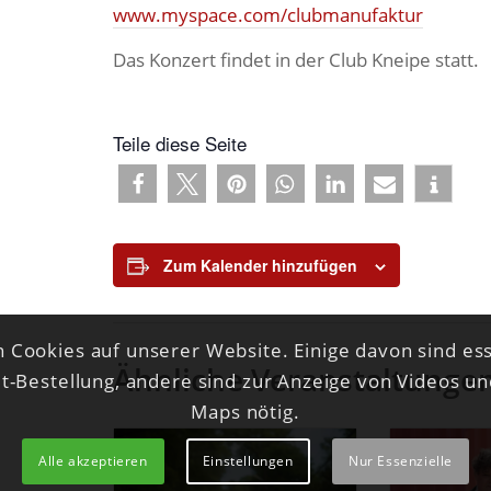
www.myspace.com/clubmanufaktur
Das Konzert findet in der Club Kneipe statt.
Teile diese Seite
Zum Kalender hinzufügen
 Cookies auf unserer Website. Einige davon sind ess
Ähnliche Veranstaltunge
et-Bestellung, andere sind zur Anzeige von Videos u
Maps nötig.
Alle akzeptieren
Einstellungen
Nur Essenzielle