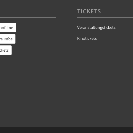
TICKETS
Veranstaltungstickets
inofilme
Kinotickets
e Infos
ckets