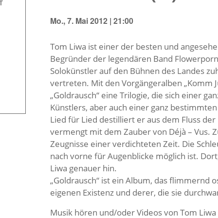
T
Mo., 7. Mai 2012 | 21:00
Tom Liwa ist einer der besten und angeseh
Begründer der legendären Band Flowerpornoe
Solokünstler auf den Bühnen des Landes zuh
vertreten. Mit den Vorgängeralben „Komm Jup
„Goldrausch“ eine Trilogie, die sich einer 
Künstlers, aber auch einer ganz bestimmten
Lied für Lied destilliert er aus dem Fluss 
vermengt mit dem Zauber von Déjà – Vus. Z
Zeugnisse einer verdichteten Zeit. Die Schleu
nach vorne für Augenblicke möglich ist. Dor
Liwa genauer hin.
„Goldrausch“ ist ein Album, das flimmernd o
eigenen Existenz und derer, die sie durchw
Musik hören und/oder Videos von Tom Liwa