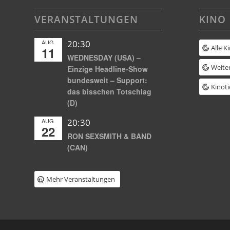
VERANSTALTUNGEN
KINO
AUG.
20:30
Alle K
11
WEDNESDAY (USA) –
Weiter
Einzige Headline-Show
bundesweit – Support:
Kinoti
das bisschen Totschlag
(D)
AUG.
20:30
22
RON SEXSMITH & BAND
(CAN)
Mehr Veranstaltungen