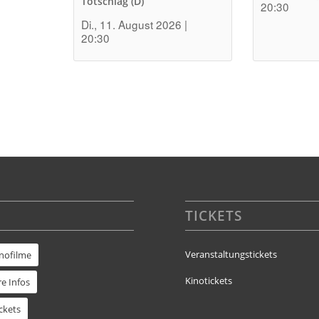
Totschlag (D)
20:30
Di., 11. August 2026 |
20:30
TICKETS
Veranstaltungstickets
inofilme
Kinotickets
e Infos
ckets