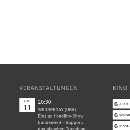
VERANSTALTUNGEN
KINO
AUG.
20:30
Alle K
11
WEDNESDAY (USA) –
Weiter
Einzige Headline-Show
bundesweit – Support:
Kinoti
das bisschen Totschlag