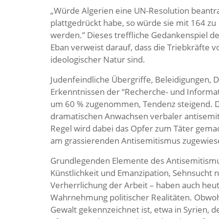
„Würde Algerien eine UN-Resolution beantrage
plattgedrückt habe, so würde sie mit 164 
werden.” Dieses treffliche Gedankenspiel d
Eban verweist darauf, dass die Triebkräfte 
ideologischer Natur sind.
Judenfeindliche Übergriffe, Beleidigungen,
Erkenntnissen der “Recherche- und Informat
um 60 % zugenommen, Tendenz steigend. Die
dramatischen Anwachsen verbaler antisemitis
Regel wird dabei das Opfer zum Täter gemac
am grassierenden Antisemitismus zugewies
Grundlegenden Elemente des Antisemitismus
Künstlichkeit und Emanzipation, Sehnsucht n
Verherrlichung der Arbeit – haben auch heu
Wahrnehmung politischer Realitäten. Obwoh
Gewalt gekennzeichnet ist, etwa in Syrien, d