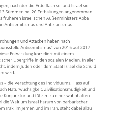
n, nach der die Erde flach sei und Israel sie
zu 13 Stimmen bei 26 Enthaltungen angenommen
es früheren israelischen Außenministers Abba
von Antisemitismus und Antizionismus
 Drohungen und Attacken haben nach
ionsstelle Antisemitismus” von 2016 auf 2017
se Entwicklung korreliert mit einem
cher Übergriffe in den sozialen Medien. In aller
ht, indem Juden oder dem Staat Israel die Schuld
en wird.
 – die Verachtung des Individuums, Hass auf
ach Naturwüchsigkeit, Zivilisationsmüdigkeit und
te Konjunktur und führen zu einer wahnhaften
l die Welt um Israel herum von barbarischer
em Irak, im Jemen und im Iran, steht dabei allzu