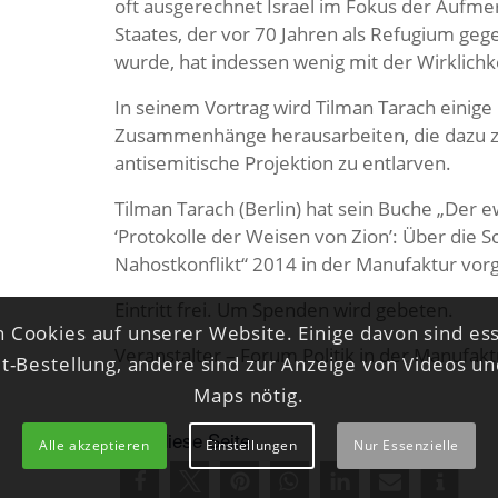
oft ausgerechnet Israel im Fokus der Aufme
Staates, der vor 70 Jahren als Refugium ge
wurde, hat indessen wenig mit der Wirklichke
In seinem Vortrag wird Tilman Tarach einige 
Zusammenhänge herausarbeiten, die dazu zwi
antisemitische Projektion zu entlarven.
Tilman Tarach (Berlin) hat sein Buche „Der e
‘Protokolle der Weisen von Zion’: Über die Sc
Nahostkonflikt“ 2014 in der Manufaktur vorge
Eintritt frei. Um Spenden wird gebeten.
 Cookies auf unserer Website. Einige davon sind ess
Veranstalter – Forum Politik in der Manufa
et-Bestellung, andere sind zur Anzeige von Videos u
Maps nötig.
Teile diese Seite
Alle akzeptieren
Einstellungen
Nur Essenzielle