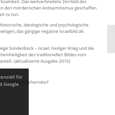
rksamkeit. Das weitverbreitete Zerrbild des
gen den mörderischen Antisemitismus geschaffen
it zu tun.
historische, ideologische und psychologische
ngen, das gängige negative Israelbild als
wige Sündenbock – Israel, Heiliger Krieg und die
heinheiligkeit des traditionellen Bildes vom
stell. (aktualisierte Ausgabe 2016)
enziell für
ktur – DGB OV Schorndorf
nd Google