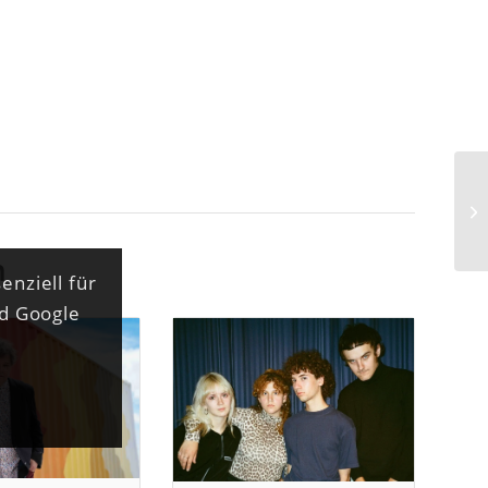
n
enziell für
nd Google