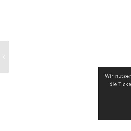
Schowo Disko feat. DJ
Luca
Wir nutzen
die Tick