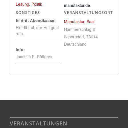
Lesung
,
Politik
manufaktur.de
SONSTIGES
VERANSTALTUNGSORT
Eintritt Abendkasse:
Manufaktur, Saal
Eintritt frei, der Hut geht
Hammerschlag 8
rum.
Schorndorf
,
73614
Deutschland
Info:
Joachim E. Röttgers
VERANSTALTUNGEN