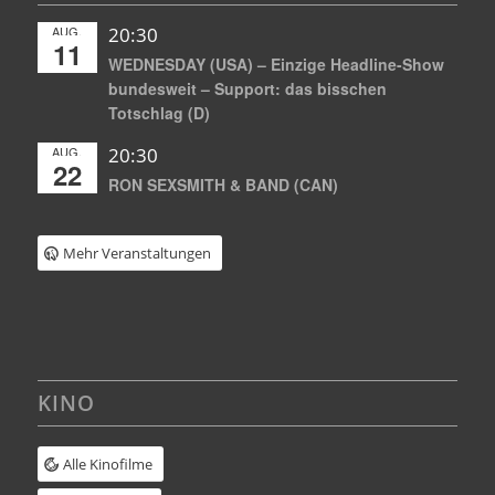
AUG.
20:30
11
WEDNESDAY (USA) – Einzige Headline-Show
bundesweit – Support: das bisschen
Totschlag (D)
AUG.
20:30
22
RON SEXSMITH & BAND (CAN)
Mehr Veranstaltungen
KINO
Alle Kinofilme