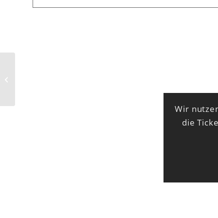
All of us Strangers
Wir nutzen
die Tick