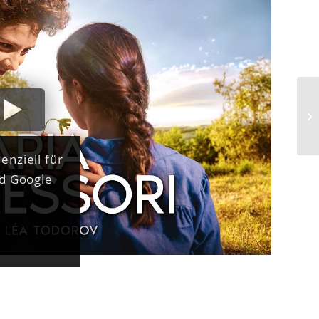
enziell für
nd Google