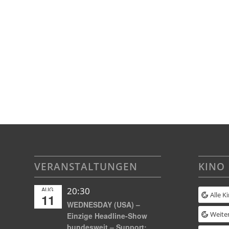
VERANSTALTUNGEN
KINO
AUG.
20:30
Alle K
11
WEDNESDAY (USA) –
Weiter
Einzige Headline-Show
bundesweit – Support: