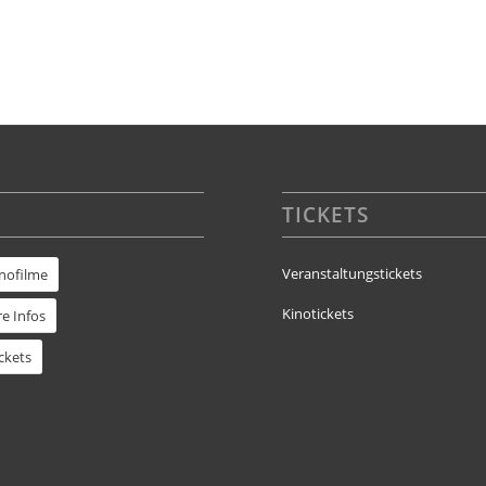
TICKETS
Veranstaltungstickets
inofilme
Kinotickets
e Infos
ckets