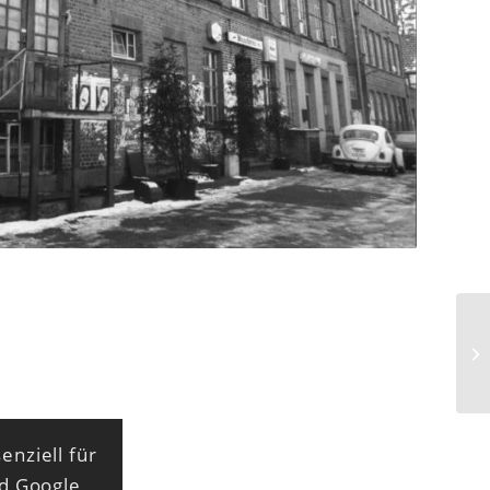
enziell für
nd Google