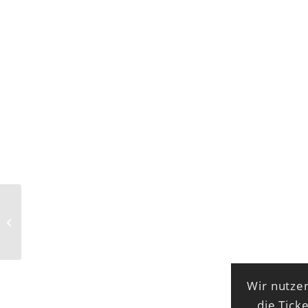
Tex Rubinowitz liest aus „Irma“
Wir nutzen
die Tick