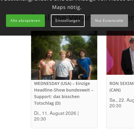
Maps nötig.
Ähnliche Veranstaltunge
Alle akzeptieren
Einstellungen
Nur Essenzielle
WEDNESDAY (USA) – Einzige
RON SEXSM
Headline-Show bundesweit –
(CAN)
Support: das bisschen
Sa., 22. Au
Totschlag (D)
20:30
Di., 11. August 2026 |
20:30