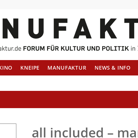
KINO
KNEIPE
MANUFAKTUR
NEWS & INFO
all included – m