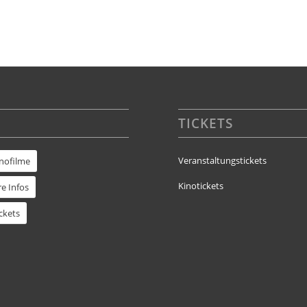
TICKETS
Veranstaltungstickets
inofilme
Kinotickets
e Infos
ckets