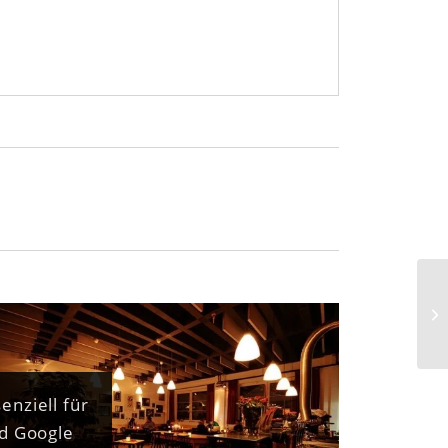
Ku
enziell für
nd Google