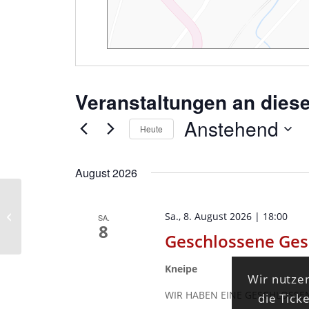
Veranstaltungen an dies
Anstehend
Heute
Datum
wählen.
August 2026
Kino Kleine Fluchten
Sa., 8. August 2026 | 18:00
SA.
8
Geschlossene Gese
Kneipe
Wir nutzen
WIR HABEN EINE GESCHLOSSEN
die Tick