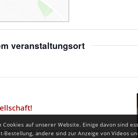
em veranstaltungsort
llschaft!
 Cookies auf unserer Website. Einige davon sind ess
E GESELLSCHAFT. DIE KNEIPE HAT GESCHLOSSEN.
et-Bestellung, andere sind zur Anzeige von Videos u