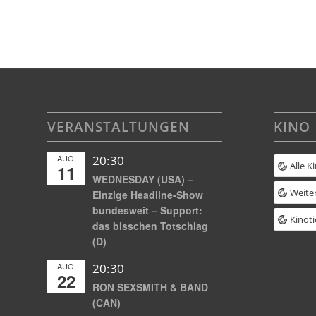
VERANSTALTUNGEN
KINO
AUG.
20:30
Alle K
11
WEDNESDAY (USA) –
Weiter
Einzige Headline-Show
bundesweit – Support:
Kinoti
das bisschen Totschlag
(D)
AUG.
20:30
22
RON SEXSMITH & BAND
(CAN)