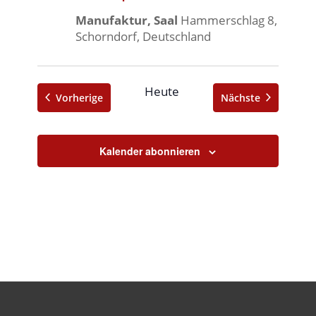
Manufaktur, Saal
Hammerschlag 8,
Schorndorf, Deutschland
Heute
Veranstaltungen
Veranstalt
Vorherige
Nächste
Kalender abonnieren