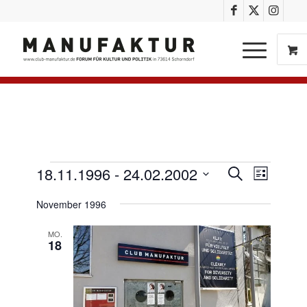
Veransta
Verans
18.11.1996
 - 
24.02.2002
Suche
Liste
Ansich
Suche
Datum
Naviga
November 1996
und
wählen.
Ansichte
MO.
18
Navigati