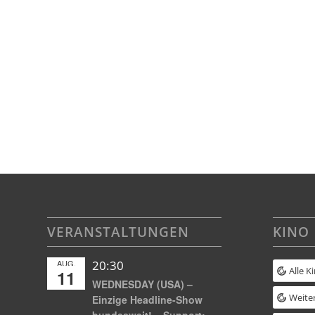
VERANSTALTUNGEN
KINO
AUG.
20:30
Alle K
11
WEDNESDAY (USA) –
Weiter
Einzige Headline-Show