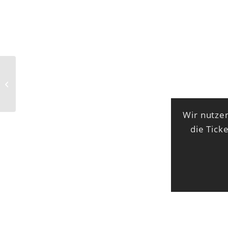
now it’s overhead
Wir nutzen
die Tick