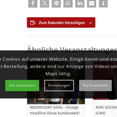
Zum Kalender hinzufügen
Ähnliche Veranstaltunge
 Cookies auf unserer Website. Einige davon sind ess
et-Bestellung, andere sind zur Anzeige von Videos u
Maps nötig.
Alle akzeptieren
Einstellungen
Nur Essenzielle
WEDNESDAY (USA) – Einzige
RON SEXSM
Headline-Show bundesweit!
(CAN)