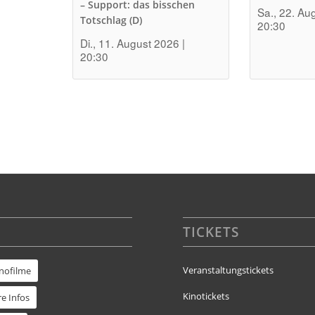
– Support: das bisschen
Sa., 22. Au
Totschlag (D)
20:30
Di., 11. August 2026 |
20:30
TICKETS
Veranstaltungstickets
inofilme
Kinotickets
e Infos