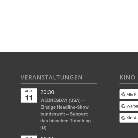
VERANSTALTUNGEN
KINO
AUG.
20:30
Alle K
11
WEDNESDAY (USA) –
Weiter
Einzige Headline-Show
bundesweit – Support:
Kinoti
das bisschen Totschlag
(D)