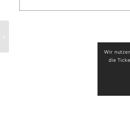
See How They Run
Wir nutzen
die Tick