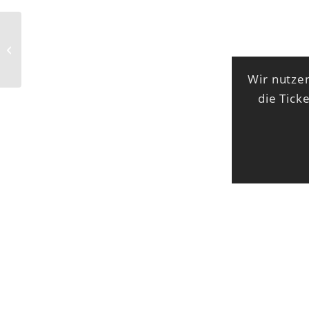
Schowo-Handballer-
Disko
Wir nutzen
die Tick