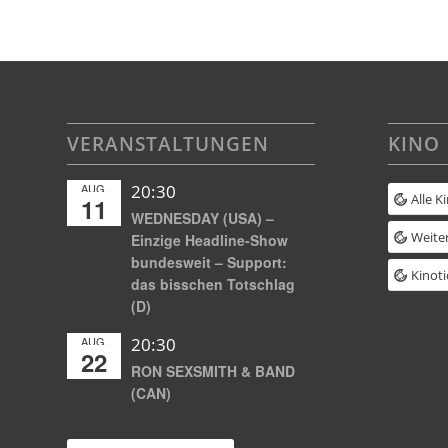
VERANSTALTUNGEN
KINO
AUG.
20:30
Alle K
11
WEDNESDAY (USA) –
Weiter
Einzige Headline-Show
bundesweit – Support:
Kinoti
das bisschen Totschlag
(D)
AUG.
20:30
22
RON SEXSMITH & BAND
(CAN)