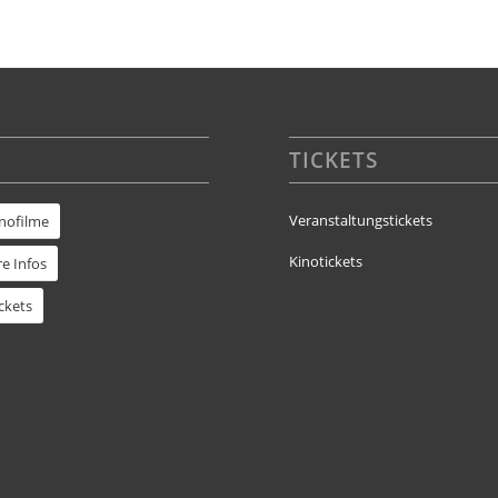
TICKETS
Veranstaltungstickets
inofilme
Kinotickets
e Infos
ckets