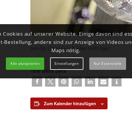
 Cookies auf unserer Website. Einige davon sind ess
et-Bestellung, andere sind zur Anzeige von Videos u
mit DJs Chris Cuja & Alex Hüttinger
Maps nötig.
Alle akzeptieren
Einstellungen
Nur Essenzielle
Teile diese Seite
Zum Kalender hinzufügen