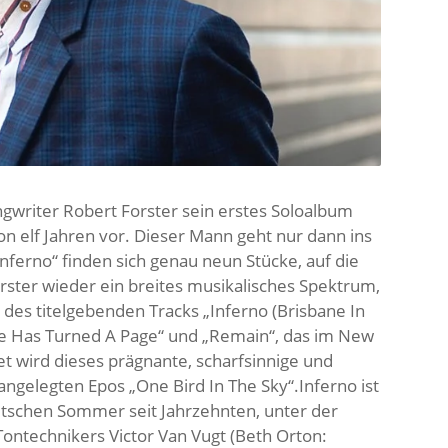
ongwriter Robert Forster sein erstes Soloalbum
von elf Jahren vor. Dieser Mann geht nur dann ins
Inferno“ finden sich genau neun Stücke, auf die
Forster wieder ein breites musikalisches Spektrum,
es titelgebenden Tracks „Inferno (Brisbane In
e Has Turned A Page“ und „Remain“, das im New
et wird dieses prägnante, scharfsinnige und
ngelegten Epos „One Bird In The Sky“.Inferno ist
utschen Sommer seit Jahrzehnten, unter der
ntechnikers Victor Van Vugt (Beth Orton: