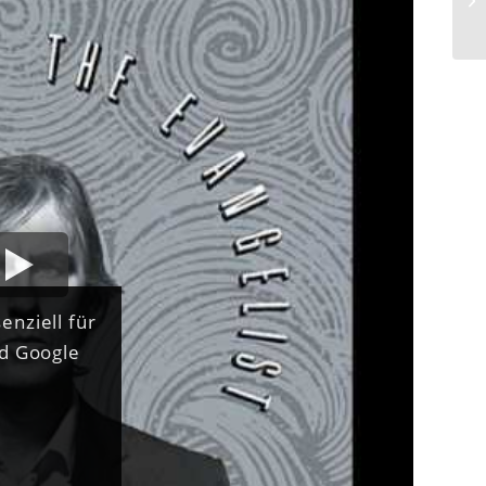
enziell für
nd Google