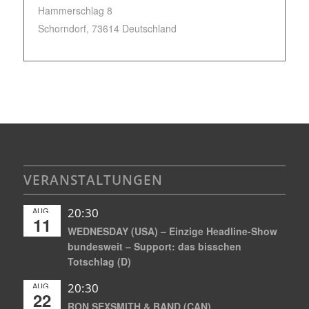
Hammerschlag 8
Schorndorf
,
73614
Deutschland
VERANSTALTUNGEN
AUG.
20:30
11
WEDNESDAY (USA) – Einzige Headline-Show
bundesweit – Support: das bisschen
Totschlag (D)
AUG.
20:30
22
RON SEXSMITH & BAND (CAN)