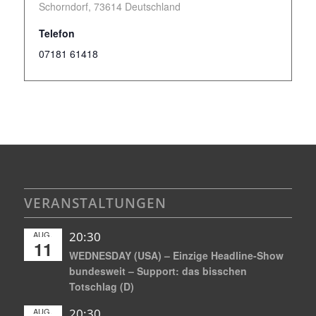
Schorndorf
,
73614
Deutschland
Telefon
07181 61418
VERANSTALTUNGEN
AUG.
20:30
11
WEDNESDAY (USA) – Einzige Headline-Show
bundesweit – Support: das bisschen
Totschlag (D)
AUG.
20:30