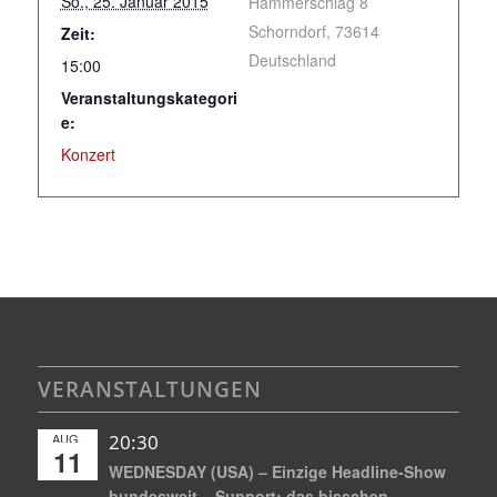
So., 25. Januar 2015
Hammerschlag 8
Schorndorf
,
73614
Zeit:
Deutschland
15:00
Veranstaltungskategori
e:
Konzert
VERANSTALTUNGEN
AUG.
20:30
11
WEDNESDAY (USA) – Einzige Headline-Show
bundesweit – Support: das bisschen