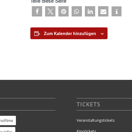
Teile diese Seite
Zum Kalender hinzufügen
TICKETS
Veranstaltungstickets
inofilme
Kinotickets
e Infos