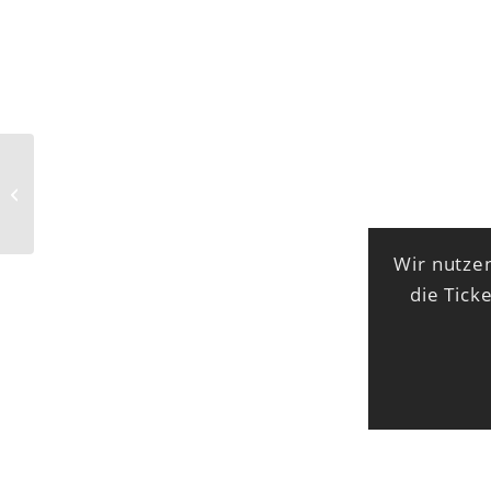
Das Ende ist mein Anfang
Wir nutzen
die Tick