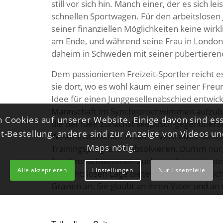
still vor sich hin. Manch einer, der es sich lei
schnellen Sportwagen. Für den arbeitslosen J
seiner finanziellen Möglichkeiten keine wirkl
am Ende, und während seine Frau in London 
daheim in Schweden mit seiner pubertieren
Dem passionierten Freizeit-Sportler reicht 
sie dort, wo es wohl kaum einer seiner Freu
Idee für einen Junggesellenabschied entwicke
Mannschaft im Synchronschwimmen aufzub
 Cookies auf unserer Website. Einige davon sind ess
die der Idee zunächst skeptisch gegenübers
et-Bestellung, andere sind zur Anzeige von Videos u
Weltmeisterschaft in Berlin vertreten. Bis e
Maps nötig.
Trainingsprogramm absolvieren. Dumm nur,
Synchronschwimmen auch nur die geringste A
Alle akzeptieren
Einstellungen
Nur Essenzielle
aussichtslosen Lage bietet sich Fredriks To
Grazien an. Sie glaubt an ihren Vater und a