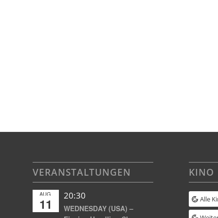
VERANSTALTUNGEN
KINO
AUG.
20:30
Alle K
11
WEDNESDAY (USA) –
Weiter