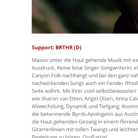
Support: BRTHR (D)
Massiv unter die Haut gehende Musik mit 
Ausdruck. Keine leise Singer-Songwriterin,
Canyon Folk nachhängt und bei den ganz na
nachwirkenden Songs auch ein Fender Rhodes
Seite wähnt. Mit ihrer cool-selbstbewussten
wie Sharon van Etten, Angel Olsen, Anna Cal
Abwechslung, Dynamik und Tiefgang. Kosmi
die bekennende Byrds-Apologetin aus Austin
die Haut gehenden Gesang in einem flirrend
Gitarrenlinien mit tollen Twangs und leichte
Begleitung zu hören. Großartig!