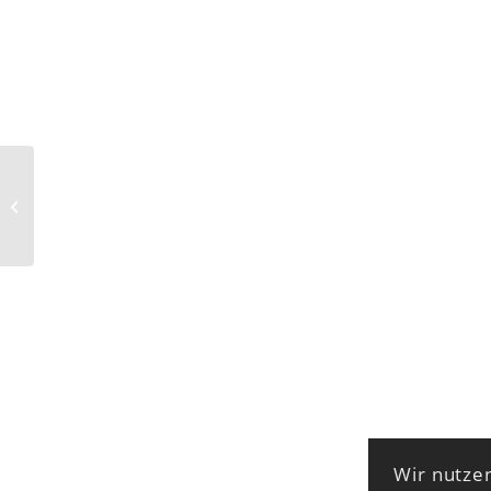
MAX ANNAS liest aus
„FINSTERWALDE“
Wir nutzen