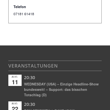
Telefon
07181 61418
VERANSTALTUNGEN
AUG.
20:30
11
WEDNESDAY (USA) – Einzige Headline-Show
bundesweit! – Support: das bisschen
Totschlag (D)
AUG.
20:30
22