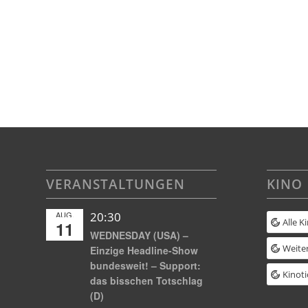
VERANSTALTUNGEN
KINO
AUG.
20:30
Alle K
11
WEDNESDAY (USA) –
Weiter
Einzige Headline-Show
bundesweit! – Support:
Kinoti
das bisschen Totschlag
(D)