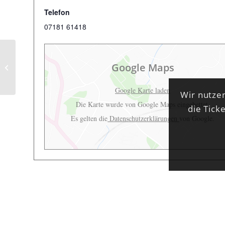
Telefon
07181 61418
Google Maps
Gloria!
Google Karte laden
Wir nutzen
Die Karte wurde von Google Maps eingebettet.
die Tick
Es gelten die
Datenschutzerklärungen
von Google.