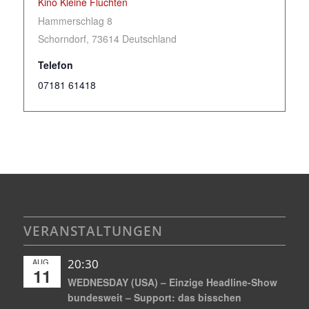
Kino Kleine Fluchten
Hammerschlag 8
Schorndorf
,
73614
Deutschland
Telefon
07181 61418
VERANSTALTUNGEN
AUG.
20:30
11
WEDNESDAY (USA) – Einzige Headline-Show
bundesweit – Support: das bisschen