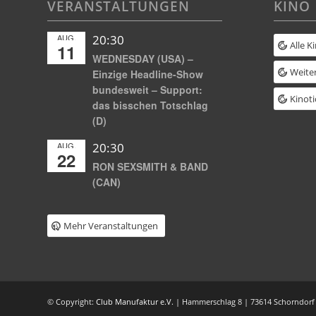
VERANSTALTUNGEN
KINO
AUG.
20:30
Alle K
11
WEDNESDAY (USA) –
Weiter
Einzige Headline-Show
bundesweit – Support:
Kinoti
das bisschen Totschlag
(D)
AUG.
20:30
22
RON SEXSMITH & BAND
(CAN)
Mehr Veranstaltungen
© Copyright:
Club Manufaktur e.V.
| Hammerschlag 8 | 73614 Schorndorf