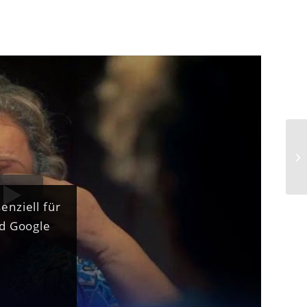
Ad
Fr
enziell für
nd Google