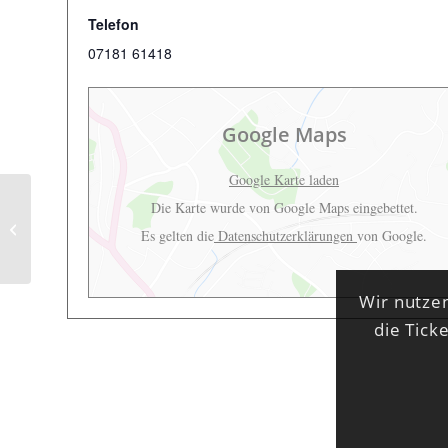
Telefon
07181 61418
Google Maps
Google Karte laden
Die Karte wurde von Google Maps eingebettet.
Kinderkino: Max und die wilde 7 –
Es gelten die
Datenschutzerklärungen
von Google.
Die Geister-Oma
Wir nutzen
die Tick