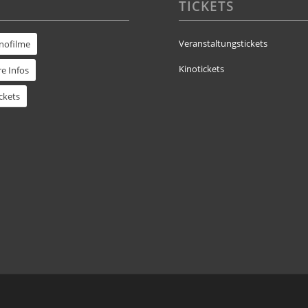
TICKETS
Veranstaltungstickets
inofilme
Kinotickets
e Infos
ckets