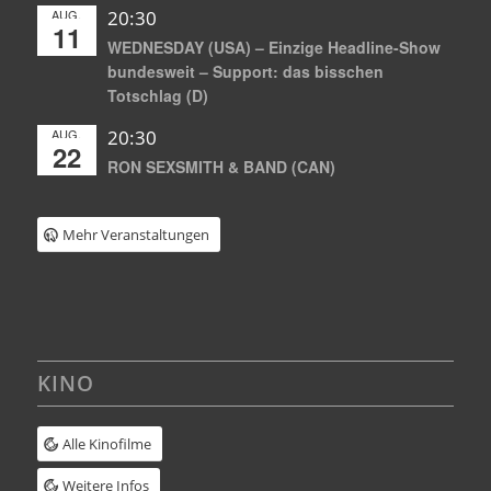
AUG.
20:30
11
WEDNESDAY (USA) – Einzige Headline-Show
bundesweit – Support: das bisschen
Totschlag (D)
AUG.
20:30
22
RON SEXSMITH & BAND (CAN)
Mehr Veranstaltungen
KINO
Alle Kinofilme
Weitere Infos