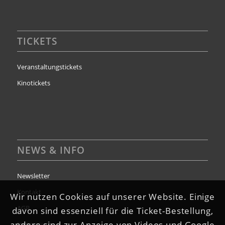
TICKETS
Veranstaltungstickets
Kinotickets
NEWS & INFO
Newsletter
Kontakt
Wir nutzen Cookies auf unserer Website. Einige
AGB
davon sind essenziell für die Ticket-Bestellung,
andere sind zur Anzeige von Videos und Google
Impressum