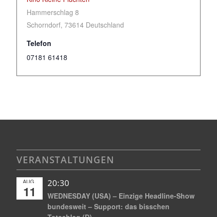
Hammerschlag 8
Schorndorf
,
73614
Deutschland
Telefon
07181 61418
VERANSTALTUNGEN
AUG.
20:30
11
WEDNESDAY (USA) – Einzige Headline-Show
bundesweit – Support: das bisschen