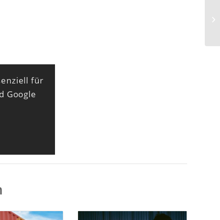
enziell für
nd Google
n