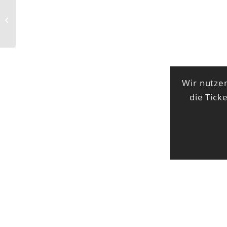
Die Enttäuschung (D) –
Jazz
Wir nutzen
die Tick