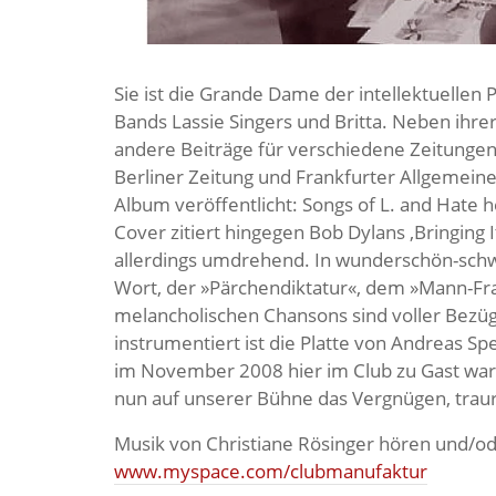
Sie ist die Grande Dame der intellektuellen
Bands Lassie Singers und Britta. Neben ihre
andere Beiträge für verschiedene Zeitungen
Berliner Zeitung und Frankfurter Allgemeine 
Album veröffentlicht: Songs of L. and Hate 
Cover zitiert hingegen Bob Dylans ‚Bringing 
allerdings umdrehend. In wunderschön-schw
Wort, der »Pärchendiktatur«, dem »Mann-Frau
melancholischen Chansons sind voller Bezüge
instrumentiert ist die Platte von Andreas Sp
im November 2008 hier im Club zu Gast war. 
nun auf unserer Bühne das Vergnügen, traurig
Musik von Christiane Rösinger hören und/od
www.myspace.com/clubmanufaktur