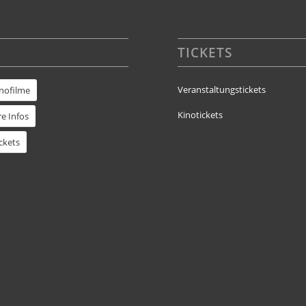
TICKETS
Veranstaltungstickets
inofilme
Kinotickets
e Infos
ckets