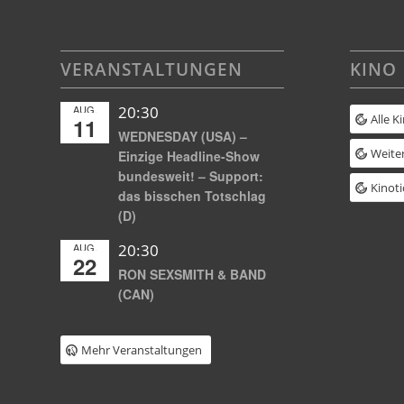
VERANSTALTUNGEN
KINO
AUG.
20:30
Alle K
11
WEDNESDAY (USA) –
Weiter
Einzige Headline-Show
bundesweit! – Support:
Kinoti
das bisschen Totschlag
(D)
AUG.
20:30
22
RON SEXSMITH & BAND
(CAN)
Mehr Veranstaltungen