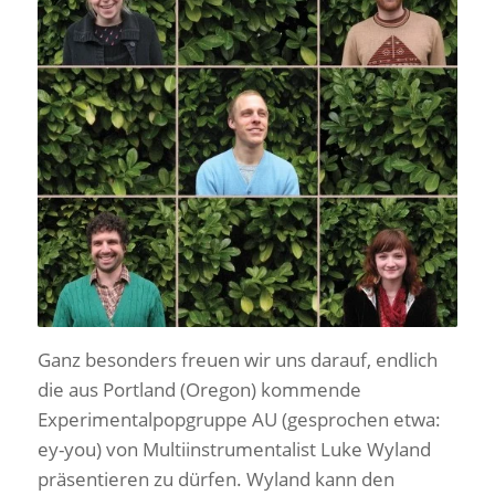
Ganz besonders freuen wir uns darauf, endlich
die aus Portland (Oregon) kommende
Experimentalpopgruppe AU (gesprochen etwa:
ey-you) von Multiinstrumentalist Luke Wyland
präsentieren zu dürfen. Wyland kann den