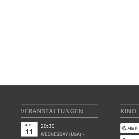
VERANSTALTUNGEN
KINO
AUG.
20:30
Alle K
11
WEDNESDAY (USA) –