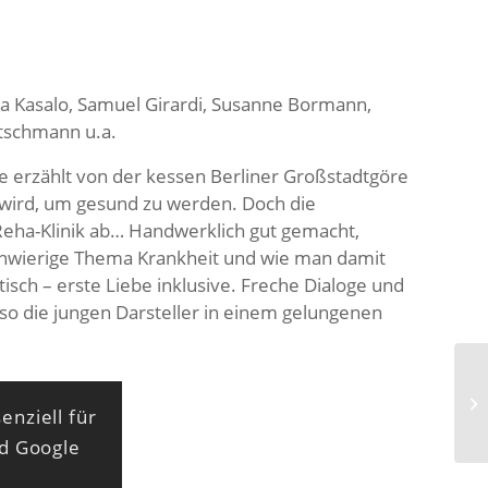
a Kasalo, Samuel Girardi, Susanne Bormann,
itschmann u.a.
ie erzählt von der kessen Berliner Großstadtgöre
t wird, um gesund zu werden. Doch die
Reha-Klinik ab… Handwerklich gut gemacht,
schwierige Thema Krankheit und wie man damit
isch – erste Liebe inklusive. Freche Dialoge und
nso die jungen Darsteller in einem gelungenen
Sc
enziell für
nd Google