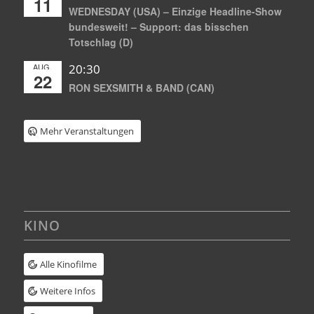
11
WEDNESDAY (USA) – Einzige Headline-Show
bundesweit! – Support: das bisschen
Totschlag (D)
AUG.
20:30
22
RON SEXSMITH & BAND (CAN)
Mehr Veranstaltungen
KINO
Alle Kinofilme
Weitere Infos