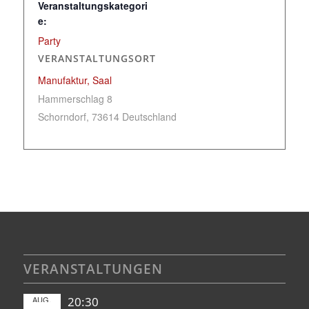
Veranstaltungskategori
e:
Party
VERANSTALTUNGSORT
Manufaktur, Saal
Hammerschlag 8
Schorndorf
,
73614
Deutschland
VERANSTALTUNGEN
AUG.
20:30