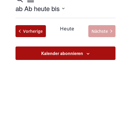
Zusammenfassung
Ansichten-
Suche
ab Ab heute bis
Navigation
und
Datum
Ansichten,
auswählen.
Heute
Veranstaltungen
Vorherige
Nächste
Navigation
Veranstaltunge
Kalender abonnieren