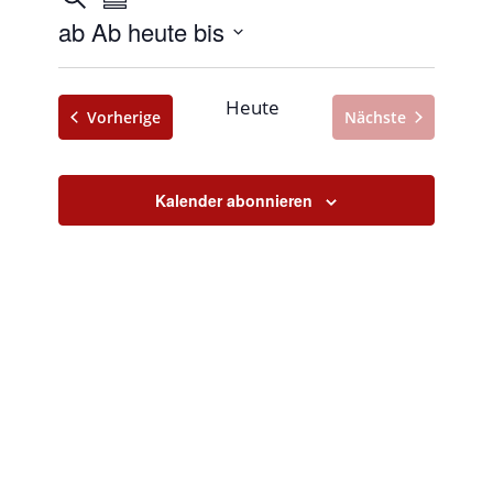
Zusammenfassung
Ansichten-
Suche
ab Ab heute bis
Navigation
und
Datum
Ansichten,
auswählen.
Heute
Veranstaltungen
Vorherige
Nächste
Navigation
Veranstaltunge
Kalender abonnieren