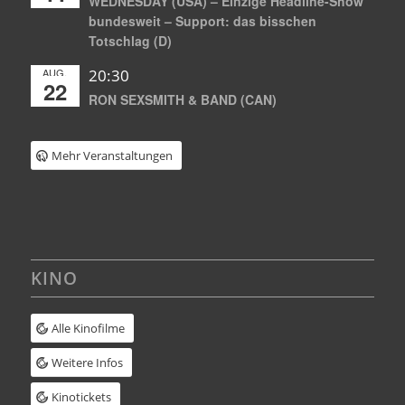
WEDNESDAY (USA) – Einzige Headline-Show
bundesweit – Support: das bisschen
Totschlag (D)
AUG.
20:30
22
RON SEXSMITH & BAND (CAN)
Mehr Veranstaltungen
KINO
Alle Kinofilme
Weitere Infos
Kinotickets