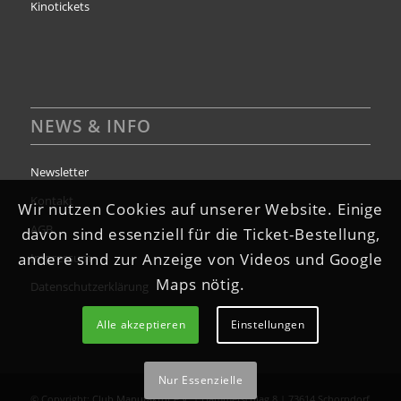
Kinotickets
NEWS & INFO
Newsletter
Kontakt
Wir nutzen Cookies auf unserer Website. Einige
AGB
davon sind essenziell für die Ticket-Bestellung,
andere sind zur Anzeige von Videos und Google
Impressum
Maps nötig.
Datenschutzerklärung
Alle akzeptieren
Einstellungen
Nur Essenzielle
© Copyright:
Club Manufaktur e.V.
| Hammerschlag 8 | 73614 Schorndorf