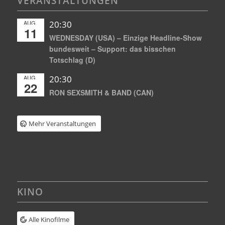
VERANSTALTUNGEN
AUG.
20:30
11
WEDNESDAY (USA) – Einzige Headline-Show
bundesweit – Support: das bisschen
Totschlag (D)
AUG.
20:30
22
RON SEXSMITH & BAND (CAN)
Mehr Veranstaltungen
KINO
Alle Kinofilme