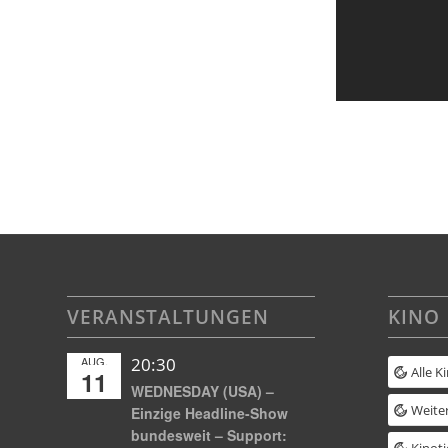
VERANSTALTUNGEN
KINO
AUG.
20:30
Alle K
11
WEDNESDAY (USA) –
Weiter
Einzige Headline-Show
bundesweit – Support:
Kinoti