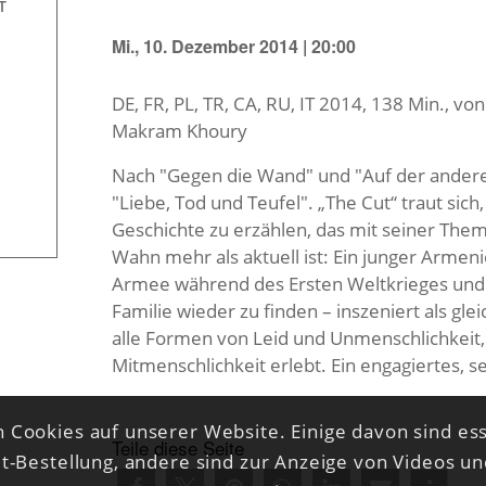
T
Mi., 10. Dezember 2014 | 20:00
DE, FR, PL, TR, CA, RU, IT 2014, 138 Min., vo
Makram Khoury
Nach "Gegen die Wand" und "Auf der anderen S
"Liebe, Tod und Teufel". „The Cut“ traut sich
Geschichte zu erzählen, das mit seiner Them
Wahn mehr als aktuell ist: Ein junger Armen
Armee während des Ersten Weltkrieges und b
Familie wieder zu finden – inszeniert als gl
alle Formen von Leid und Unmenschlichkeit,
Mitmenschlichkeit erlebt. Ein engagiertes, 
 Cookies auf unserer Website. Einige davon sind ess
Teile diese Seite
et-Bestellung, andere sind zur Anzeige von Videos u