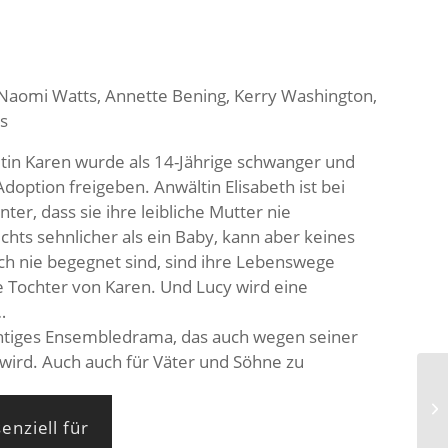
 Naomi Watts, Annette Bening, Kerry Washington,
s
utin Karen wurde als 14-Jährige schwanger und
doption freigeben. Anwältin Elisabeth ist bei
er, dass sie ihre leibliche Mutter nie
chts sehnlicher als ein Baby, kann aber keines
h nie begegnet sind, sind ihre Lebenswege
ie Tochter von Karen. Und Lucy wird eine
…
chtiges Ensembledrama, das auch wegen seiner
 wird. Auch auch für Väter und Söhne zu
Da
enziell für