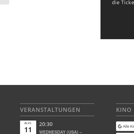
die Tick
VERANSTALTUNGEN
KINO
AUG.
20:30
Alle K
11
WEDNESDAY (USA) –