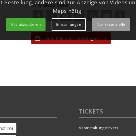
et-Bestellung, andere sind zur Anzeige von Videos u
Teile diese Seite
Maps nötig.
Alle akzeptieren
Einstellungen
Nur Essenzielle
Zum Kalender hinzufügen
TICKETS
Veranstaltungstickets
inofilme