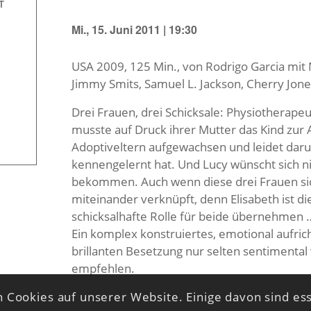
T
Mi., 15. Juni 2011 | 19:30
USA 2009, 125 Min., von Rodrigo Garcia mit
Jimmy Smits, Samuel L. Jackson, Cherry Jone
Drei Frauen, drei Schicksale: Physiotherape
musste auf Druck ihrer Mutter das Kind zur A
Adoptiveltern aufgewachsen und leidet darunt
kennengelernt hat. Und Lucy wünscht sich ni
bekommen. Auch wenn diese drei Frauen sic
miteinander verknüpft, denn Elisabeth ist d
schicksalhafte Rolle für beide übernehmen 
Ein komplex konstruiertes, emotional aufri
brillanten Besetzung nur selten sentimental
empfehlen.
 Cookies auf unserer Website. Einige davon sind ess