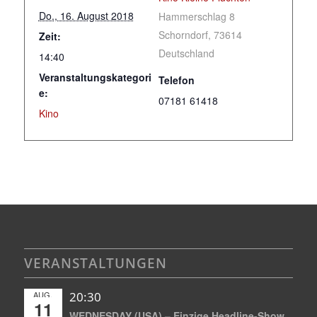
Do., 16. August 2018
Hammerschlag 8
Schorndorf
,
73614
Zeit:
Deutschland
14:40
Veranstaltungskategori
Telefon
e:
07181 61418
Kino
VERANSTALTUNGEN
AUG.
20:30
11
WEDNESDAY (USA) – Einzige Headline-Show