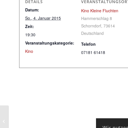
DETAILS
VERANSTALTUNGSOR
Datum:
Kino Kleine Fluchten
So., 4. Januar 2015
Hammerschlag 8
Schorndorf
,
73614
Zeit:
Deutschland
19:30
Veranstaltungskategorie:
Telefon
Kino
07181 61418
Silvesterparty – feat. DJ
SeeK
Wir nutzen