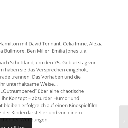
amilton mit David Tennant, Celia Imrie, Alexia
a Bullmore, Ben Miller, Emilia Jones u.a.
 nach Schottland, um den 75. Geburtstag von
rn haben sie das Versprechen eingeholt,
erade trennen. Das Vorhaben und die
 sehr unterhaltsame Weise…
om „Outnumbered“ über eine chaotische
en ihr Konzept – absurder Humor und
ät bleiben erfolgreich auf einen Kinospielfilm
z der Kinderdarsteller und von einem
rraschender Wendungen.
Mr
enziell für