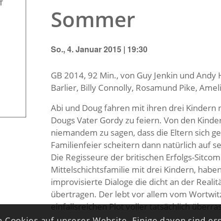
T
Sommer
So., 4. Januar 2015 | 19:30
GB 2014, 92 Min., von Guy Jenkin und Andy H
Barlier, Billy Connolly, Rosamund Pike, Ameli
Abi und Doug fahren mit ihren drei Kindern
Dougs Vater Gordy zu feiern. Von den Kinde
niemandem zu sagen, dass die Eltern sich g
Familienfeier scheitern dann natürlich auf
Die Regisseure der britischen Erfolgs-Sitc
Mittelschichtsfamilie mit drei Kindern, hab
improvisierte Dialoge die dicht an der Realit
übertragen. Der lebt vor allem vom Wortwit
einfallsreichen Plot voller tatsächlich übe
 Cookies auf unserer Website. Einige davon sind ess