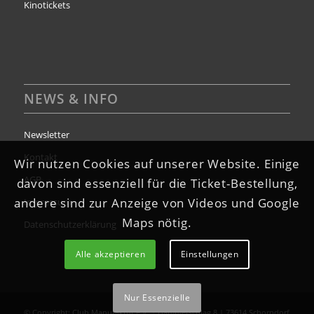
Kinotickets
NEWS & INFO
Newsletter
Kontakt
Wir nutzen Cookies auf unserer Website. Einige
AGB
davon sind essenziell für die Ticket-Bestellung,
andere sind zur Anzeige von Videos und Google
Impressum
Maps nötig.
Datenschutzerklärung
Alle akzeptieren
Einstellungen
Nur Essenzielle
© Copyright:
Club Manufaktur e.V.
| Hammerschlag 8 | 73614 Schorndorf